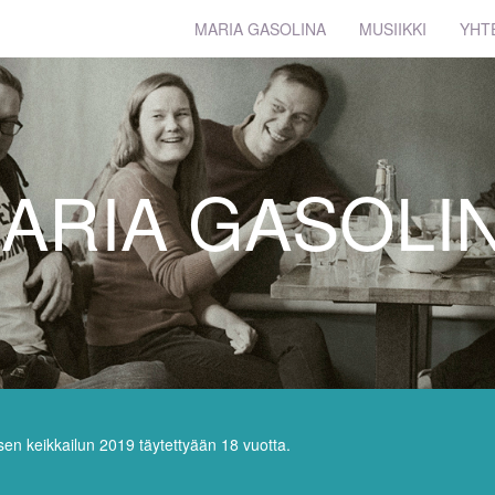
MARIA GASOLINA
MUSIIKKI
YHT
ARIA GASOLI
isen keikkailun 2019 täytettyään 18 vuotta.