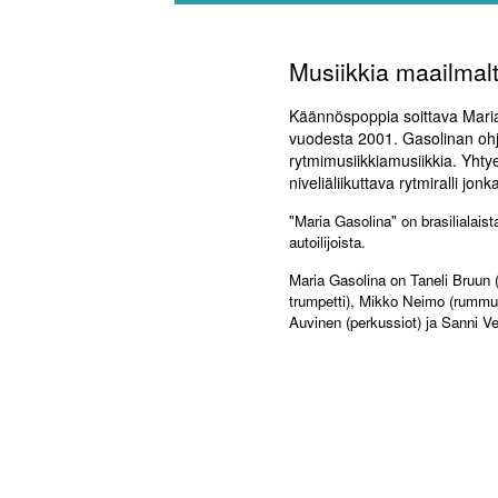
Musiikkia maailmal
Käännöspoppia soittava Maria G
vuodesta 2001. Gasolinan ohje
rytmimusiikkiamusiikkia. Yhty
niveliäliikuttava rytmiralli jo
"Maria Gasolina" on brasilialaista
autoilijoista.
Maria Gasolina on Taneli Bruun (t
trumpetti), Mikko Neimo (rummut
Auvinen (perkussiot) ja Sanni Ver