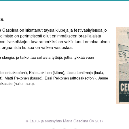
ta
asolina on liikuttanut täysiä klubeja ja festivaaliyleisöä jo
lmisto on perinteisesti ollut enimmäkseen brasilialaista
een livekeikkojen tavaramerkiksi on vakiintunut omalaatuinen
nka orgaanista kutsua on vaikea vastustaa.
 slangia, ja tarkoittaa sellaisia tyttöjä, jotka tykkää vaan
enorisaksofoni), Kalle Jokinen (kitara), Lissu Lehtimaja (laulu,
), Matti Pekonen (basso), Essi Pelkonen (alttosaksofoni), Janne
kasalo (huilu, laulu).
© Laulu- ja soitinyhtiö Maria Gasolina Oy 2017